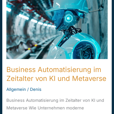
im
Zeitalter
von
KI
und
Metaverse
Business Automatisierung im
Zeitalter von KI und Metaverse
Allgemein
/
Denis
Business Automatisierung im Zeitalter von KI und
Metaverse Wie Unternehmen moderne