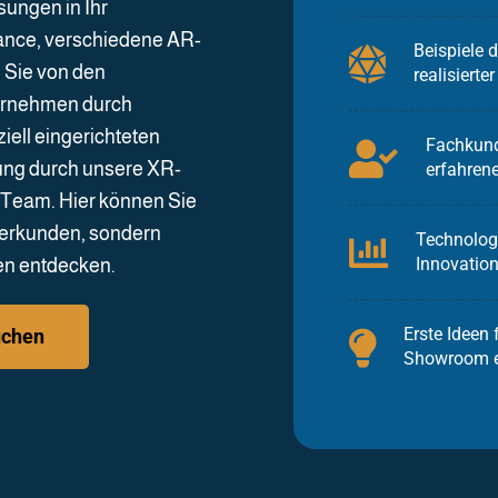
sungen in Ihr
ance, verschiedene AR-
Beispiele d
n Sie von den
realisiert
ternehmen durch
iell eingerichteten
Fachkund
ung durch unsere XR-
erfahren
 Team. Hier können Sie
 erkunden, sondern
Technolog
Innovation
men entdecken.
Erste Ideen 
uchen
Showroom e