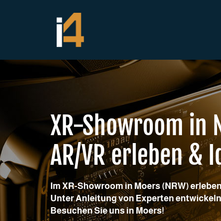
Zum
Inhalt
springen
XR-Showroom in 
AR/VR erleben & I
Im XR-Showroom in Moers (NRW) erleben
Unter Anleitung von Experten entwickeln 
Besuchen Sie uns in Moers!