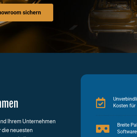
howroom sichern
Unverbindl
ehmen
Kosten für
 und Ihrem Unternehmen
Breite Pa
r die neuesten
Software